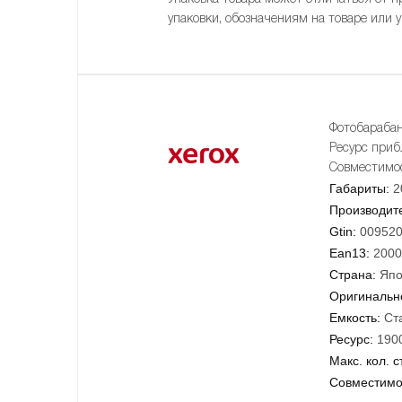
упаковки, обозначениям на товаре или 
Фотобараба
Ресурс приб
Совместимос
Габариты:
2
Производит
Gtin:
00952
Ean13:
2000
Страна:
Япо
Оригинально
Емкость:
Ст
Ресурс:
190
Макс. кол. с
Совместимо