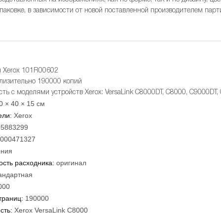
упаковке, в зависимости от новой поставленной производителем парт
н Xerox 101R00602
лизительно 190000 копий
ть с моделями устройств Xerox: VersaLink C8000DT, C8000, C9000DT,
0 × 40 × 15 см
ели:
Xerox
05883299
000471327
ния
сть расходника:
оригинал
андартная
000
траниц:
190000
сть:
Xerox VersaLink C8000