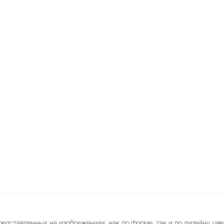
редставленных на изображениях, как по форме, так и по дизайну, цве