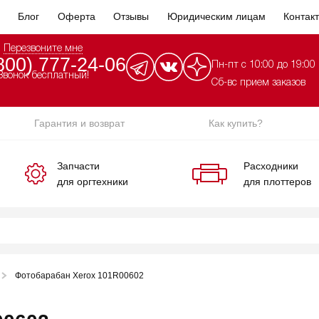
Блог
Оферта
Отзывы
Юридическим лицам
Контак
Перезвоните мне
800) 777-24-06
Пн-пт с 10:00 до 19:00
Звонок бесплатный!
Сб-вс прием заказов
Гарантия и возврат
Как купить?
Запчасти
Расходники
для оргтехники
для плоттеров
Фотобарабан Xerox 101R00602