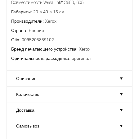
Совместимость VersaLink® C600, 605
Габариты:
20 × 40 × 15 см
Производители:
Xerox
Страна:
Япония
Gtin:
0095205859102
Бренд печатающего устройства:
Xerox
Оригинальность расходника:
оригинал
Описание
Количество
Фьюзер Xerox 115R00136
Совместимость VersaLink® C600, 605
Доставка
Габариты:
20 × 40 × 15 см
Количество:
Достаточно
Производители:
Xerox
Товар на складе в достаточном количестве.
Самовывоз
Доставка:
На завтра
Страна:
Япония
Москве и области