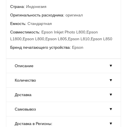
Страна:
Индонезия
Оригинальность расходника:
оригинал
Емкость:
Стандартная
Совместимость:
Epson Inkjet Photo L800,Epson
L1800,Epson L800,Epson L805,Epson L810,Epson L850
Бренд печатающего устройства:
Epson
Описание
Количество
Чернила EPSON C13T67314A Black
Ресурс приблизительно 70 мл
Доставка
Количество:
Достаточно
Совместимость с моделями устройств
Товар на складе в достаточном количестве.
Epson: L1800, L800, L805, L810, L850
Самовывоз
Доставка:
На завтра
Габариты:
20 × 40 × 15 см
Москве и области
Доставка в Регионы:
Самовывоз:
Сегодня
Gtin:
8715946495293
С 10-00 до 19-00.