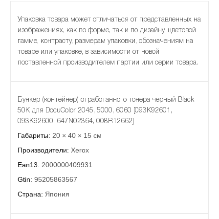
Упаковка товара может отличаться от представленных на
изображениях, как по форме, так и по дизайну, цветовой
гамме, контрасту, размерам упаковки, обозначениям на
товаре или упаковке, в зависимости от новой
поставленной производителем партии или серии товара.
Бункер (контейнер) отработанного тонера черный Black
50К для DocuColor 2045, 5000, 6060 [093K92601,
093K92600, 647N02364, 008R12662]
Габариты:
20 × 40 × 15 см
Производители:
Xerox
Ean13:
2000000409931
Gtin:
95205863567
Страна:
Япония