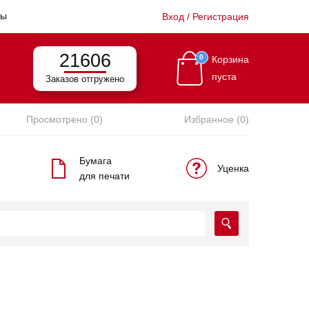
ты
Вход / Регистрация
21606
0
Корзина
пуста
Заказов отгружено
Просмотрено (0)
Избранное (0)
Бумага
Уценка
для печати