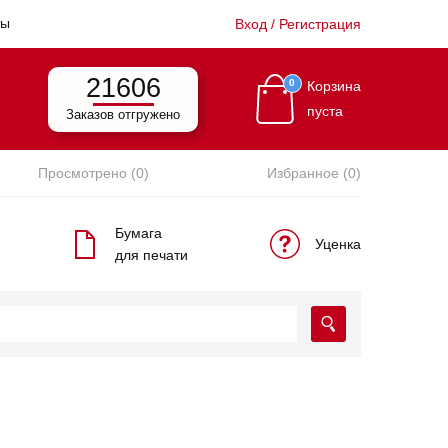
ты
Вход / Регистрация
21606
0
Корзина
пуста
Заказов отгружено
Просмотрено (0)
Избранное (0)
Бумага
Уценка
для печати