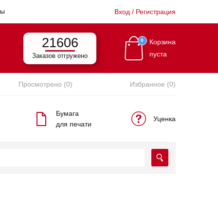
ты
Вход / Регистрация
21606
0
Корзина
пуста
Заказов отгружено
Просмотрено (0)
Избранное (0)
Бумага
Уценка
для печати