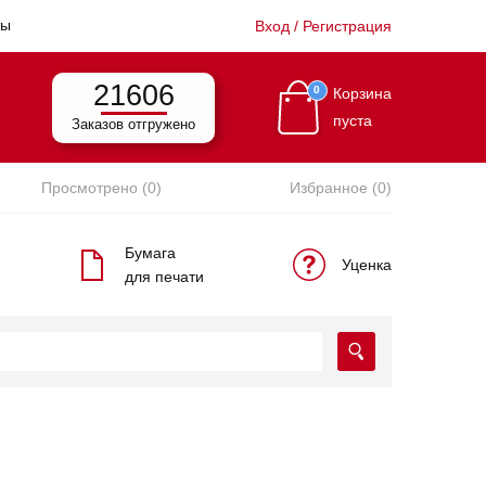
ты
Вход / Регистрация
21606
0
Корзина
пуста
Заказов отгружено
Просмотрено (0)
Избранное (0)
Бумага
Уценка
для печати