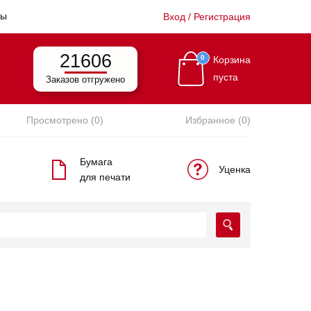
ты
Вход / Регистрация
21606
0
Корзина
пуста
Заказов отгружено
Просмотрено (0)
Избранное (0)
Бумага
Уценка
для печати