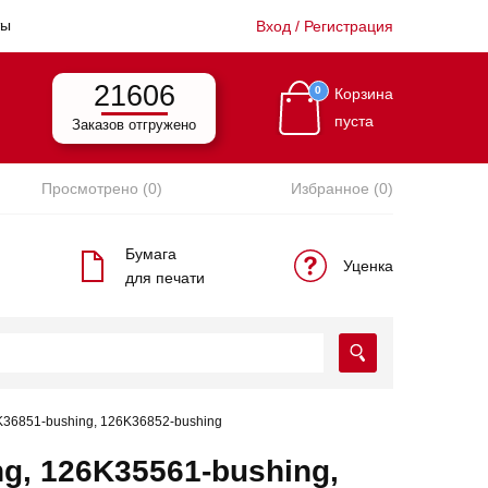
ты
Вход / Регистрация
21606
0
Корзина
пуста
Заказов отгружено
Просмотрено (0)
Избранное (0)
Бумага
Уценка
для печати
K36851-bushing, 126K36852-bushing
g, 126K35561-bushing,