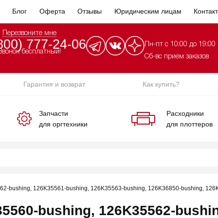
Блог
Оферта
Отзывы
Юридическим лицам
Контак
Перезвоните мне
800) 777-24-06
Пн-пт с 10:00 до 19:00
Звонок бесплатный!
Сб-вс прием заказов
Гарантия и возврат
Как купить?
Запчасти
Расходники
для оргтехники
для плоттеров
62-bushing, 126K35561-bushing, 126K35563-bushing, 126K36850-bushing, 126
5560-bushing, 126K35562-bushin