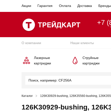
Акции
Гарантия
Оплата
Доставка
Бренды
+7 (
О компании
Наши клиенты
Лазерные
Струйные
картриджи
картриджи
Каталог
126K30929-bushing, 126K35560-bushing, 126K355
126K30929-bushing, 126K3